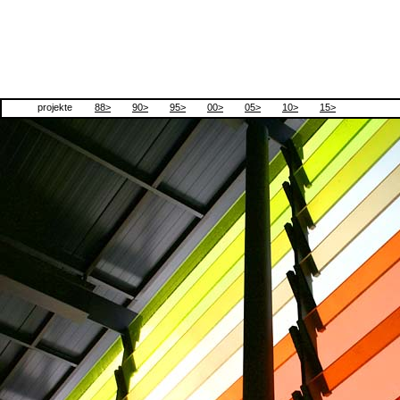
projekte
88>
90>
95>
00>
05>
10>
15>
Meyer Fleckenstein
Architekten Stadtplaner
Holländische Reihe 11
22765 Hamburg